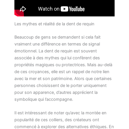
Les mythes et réalité de la dent de requin
Beaucoup de gens se demandent si cela fait
vraiment une différence en termes de signal
émotionnel. La dent de requin est souvent
associée à des mythes qui lui confèrent des
propriétés magiques ou protectrices. Mais au-delà
de ces croyances, elle est un rappel de notre lien
avec la mer et son patrimoine. Alors que certaines
personnes choisissent de le porter uniquement
pour son apparence, d’autres apprécient la
symbolique qui l’accompagne.
Il est intéressant de noter qu’avec la montée en
popularité de ces colliers, des créateurs ont
commencé à explorer des alternatives éthiques. En