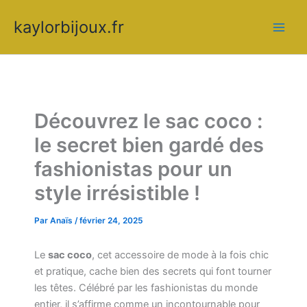
Aller
kaylorbijoux.fr
au
contenu
Découvrez le sac coco :
le secret bien gardé des
fashionistas pour un
style irrésistible !
Par
Anaïs
/
février 24, 2025
Le
sac coco
, cet accessoire de mode à la fois chic
et pratique, cache bien des secrets qui font tourner
les têtes. Célébré par les fashionistas du monde
entier, il s’affirme comme un incontournable pour