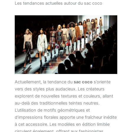
Les tendances actuelles autour du sac coco
Actuellement, la tendance du
sac coco
s’oriente
vers des styles plus audacieux. Les créateurs
explorent de nouvelles textures et couleurs, allant
au-delà des traditionnelles teintes neutres.
L’utilisation de motifs géométriques et
d’impressions florales apporte une fraîcheur inédite
à cet accessoire. Les modèles en édition limitée
circulent également, offrant aux fashionistas