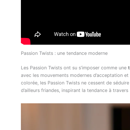
Passion Twists : une tendance moderne
Les Passion Twists ont su s’imposer comme une
avec les mouvements modernes d’acceptation et d
colorée, les Passion Twists ne cessent de séduire 
d’ailleurs friandes, inspirant la tendance à travers