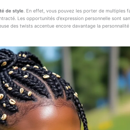
ité de style
. En effet, vous pouvez les porter de multiples 
racté. Les opportunités d’expression personnelle sont sans
euse des twists accentue encore davantage la personnalité d