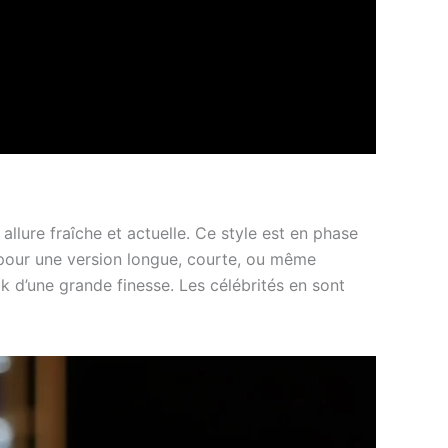
 allure fraîche et actuelle. Ce style est en phase
 pour une version longue, courte, ou même
ok d’une grande finesse. Les célébrités en sont