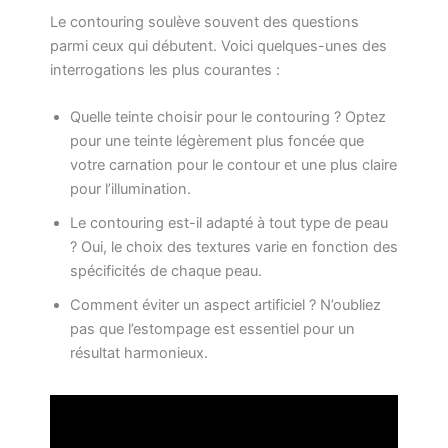
Le contouring soulève souvent des questions
parmi ceux qui débutent. Voici quelques-unes des
interrogations les plus courantes :
Quelle teinte choisir pour le contouring ? Optez
pour une teinte légèrement plus foncée que
votre carnation pour le contour et une plus claire
pour l’illumination.
Le contouring est-il adapté à tout type de peau
? Oui, le choix des textures varie en fonction des
spécificités de chaque peau.
Comment éviter un aspect artificiel ? N’oubliez
pas que l’estompage est essentiel pour un
résultat harmonieux.