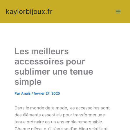
Aller
kaylorbijoux.fr
au
contenu
Les meilleurs
accessoires pour
sublimer une tenue
simple
Par
Anaïs
/
février 27, 2025
Dans le monde de la mode, les accessoires sont
des éléments essentiels pour transformer une
tenue ordinaire en un ensemble remarquable.
Chaque pièce, qu’il s’agisse d’un bijou scintillant,